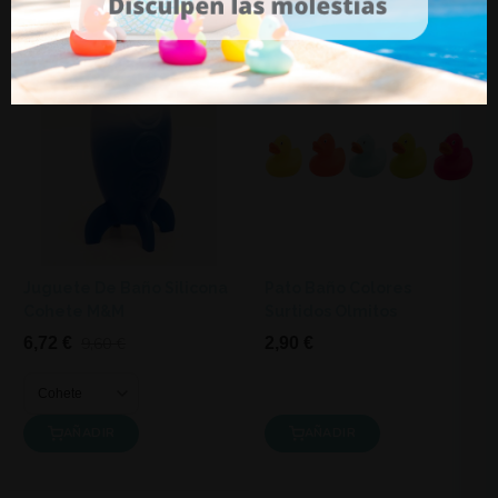
Juguete De Baño Silicona
Pato Baño Colores
Cohete M&M
Surtidos Olmitos
6,72 €
9,60 €
2,90 €
AÑADIR
AÑADIR