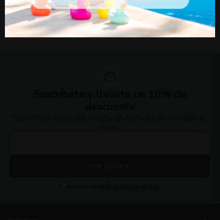
bebés en Olmitos.com. Con nuestros productos, la protección y
comodidad de tu bebé están garantizadas.
Suscríbete y llévate un 10% de
descuento
Súmate a nuestra comunidad y sé el primero en enterarte de
todo.
Me apunto
Acepto la
política de privacidad