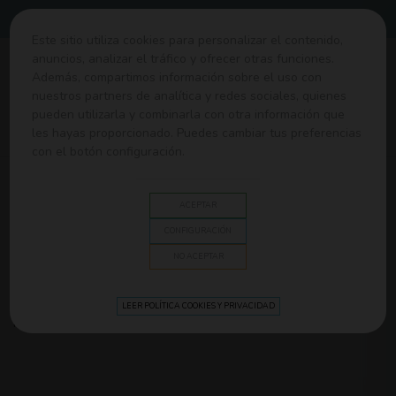
Envíos gratis desde 60€
Este sitio utiliza cookies para personalizar el contenido,
anuncios, analizar el tráfico y ofrecer otras funciones.
0
Además, compartimos información sobre el uso con
nuestros partners de analítica y redes sociales, quienes
pueden utilizarla y combinarla con otra información que
Home
>
Ropa y Canastilla
>
Moda Baño y Verano
>
Tiendas
les hayas proporcionado. Puedes cambiar tus preferencias
playa bebé
con el botón configuración.
TIENDAS PLAYA BEBÉ
ACEPTAR
¡Disfruta el sol, la arena y el mar con la tranquilidad de que tu
CONFIGURACIÓN
bebé está protegido! En Olmitos.com,
ofrecemos tiendas de
NO ACEPTAR
playa para bebés
especialmente diseñadas para tus días de
Lee mas
descanso.
LEER POLÍTICA COOKIES Y PRIVACIDAD
Relevancia