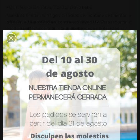
Más información sobre Tiendas playa bebé
Nuestras tiendas son ligeras, fáciles de montar y desmontar, y
ofrecen alta protección contra los rayos UV.
Proporcionan el
espacio perfecto para que tu pequeño juegue o descanse a
salvo del sol. ¡Haz de tus días de playa momentos inolvidables
y seguros con nuestras tiendas de playa para bebé! Visítanos
hoy y descubre la que mejor se adapte a tus necesidades.
Además, nuestras
tiendas de playa para bebés son
compactas y portátiles
, ideales para llevar en cualquier viaje
familiar. Pensamos en todo, desde la ventilación hasta los
detalles de seguridad. Las paredes de malla permiten un flujo
de aire constante para mantener a tu bebé fresco, y las
puertas con cierre permiten un acceso fácil y seguro. También
tenemos modelos con suelo extraíble, facilitando la limpieza
después de un divertido día de juegos en la arena.
Sabemos que cada momento cuenta cuando estás con tu
pequeño. Por eso, queremos que aproveches al máximo tus
escapadas a la playa. No dejes que el sol fuerte interrumpa la
diversión y explora nuestra
variedad de tiendas de playa
para