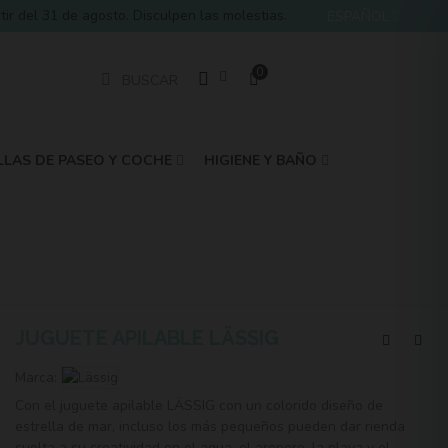
 del 31 de agosto. Disculpen las molestias.
ESPAÑOL
0
BUSCAR
LLAS DE PASEO Y COCHE
HIGIENE Y BAÑO
JUGUETE APILABLE LÄSSIG
Marca:
Con el juguete apilable LÄSSIG con un colorido diseño de
estrella de mar, incluso los más pequeños pueden dar rienda
suelta a su creatividad en el agua, el arenero, la playa y el