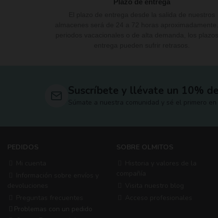
Plazo de entrega
El plazo de entrega desde la salida de nuestros
almacenes será de 24 a 72 horas aproximadamente
periodos vacacionales o de alta demanda, los plazo
entrega pueden sufrir retrasos.
Suscríbete y llévate un 10% d
Súmate a nuestra comunidad y sé el primero en 
PEDIDOS
SOBRE OLMITOS
Mi cuenta
Historia y valores de la
compañía
Información sobre envíos y
devoluciones
Visita nuestro blog
Preguntas frecuentes
Acceso profesionales
Problemas con un pedido