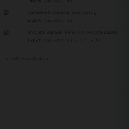
(impuestos inc.)
45,00 €
Camiseta Protección Solar Lässig
(impuestos inc.)
27,10 €
Braguita Bañador Pañal Con Volante Lässig
(impuestos inc.)
22,60 €
-30%
15,82 €
A LISTA DE DESEOS