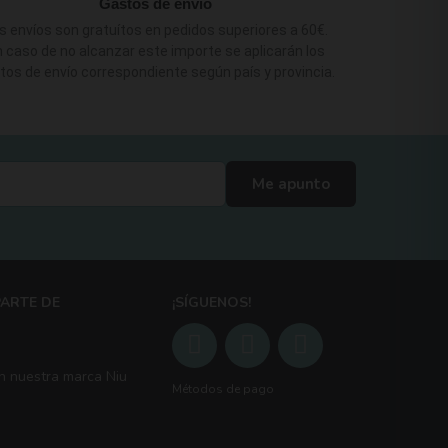
Gastos de envío
s envíos son gratuítos en pedidos superiores a 60€.
 caso de no alcanzar este importe se aplicarán los
tos de envío correspondiente según país y provincia.
Me apunto
ARTE DE
¡SÍGUENOS!
n nuestra marca Niu
Métodos de pago