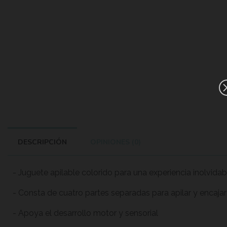
DESCRIPCIÓN
OPINIONES (0)
- Juguete apilable colorido para una experiencia inolvidab
- Consta de cuatro partes separadas para apilar y encaja
- Apoya el desarrollo motor y sensorial