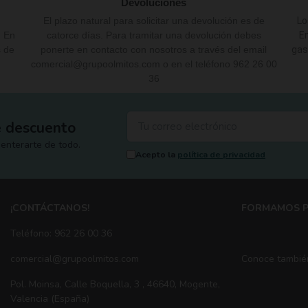
Devoluciones
El plazo natural para solicitar una devolución es de
Lo
. En
catorce días. Para tramitar una devolución debes
En
s de
ponerte en contacto con nosotros a través del email
gas
comercial@grupoolmitos.com o en el teléfono 962 26 00
36
e descuento
enterarte de todo.
Acepto la
política de privacidad
¡CONTÁCTANOS!
FORMAMOS P
Teléfono: 962 26 00 36
comercial@grupoolmitos.com
Conoce tambié
Pol. Moinsa, Calle Boquella, 3 , 46640, Mogente,
Valencia (España)