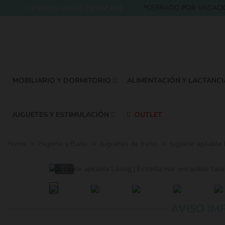
*CERRADO POR VACACIONES:
ENVÍOS GRATIS DESDE 60€
MOBILIARIO Y DORMITORIO
ALIMENTACIÓN Y LACTANCI
JUGUETES Y ESTIMULACIÓN
OUTLET
Home
>
Higiene y Baño
>
Juguetes de baño
>
Juguete apilable 
AVISO IM