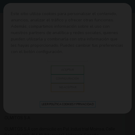
Envíos gratis desde 60€
Este sitio utiliza cookies para personalizar el contenido,
anuncios, analizar el tráfico y ofrecer otras funciones.
0
Además, compartimos información sobre el uso con
nuestros partners de analítica y redes sociales, quienes
pueden utilizarla y combinarla con otra información que
Home
>
Política de privacidad y aviso legal
les hayas proporcionado. Puedes cambiar tus preferencias
con el botón configuración.
POLÍTICA DE PRIVACIDAD Y AVISO
LEGAL
ACEPTAR
CONFIGURACIÓN
NO ACEPTAR
INFORMACIÓN DEL TITULAR DE LA
LEER POLÍTICA COOKIES Y PRIVACIDAD
WEB
OLMITOS S.A
OLMITOS S.A con domicilio en Pol. Industrial Moinsa, Calle