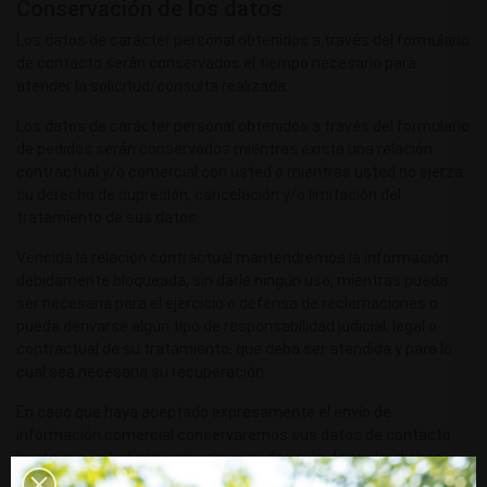
Conservación de los datos
Los datos de carácter personal obtenidos a través del formulario
de contacto serán conservados el tiempo necesario para
atender la solicitud/consulta realizada.
Los datos de carácter personal obtenidos a través del formulario
de pedidos serán conservados mientras exista una relación
contractual y/o comercial con usted o mientras usted no ejerza
su derecho de supresión, cancelación y/o limitación del
tratamiento de sus datos.
Vencida la relación contractual mantendremos la información
debidamente bloqueada, sin darle ningún uso, mientras pueda
ser necesaria para el ejercicio o defensa de reclamaciones o
pueda derivarse algún tipo de responsabilidad judicial, legal o
contractual de su tratamiento, que deba ser atendida y para lo
cual sea necesaria su recuperación.
En caso que haya aceptado expresamente el envío de
información comercial conservaremos sus datos de contacto
hasta que usted nos comunique su decisión de anular dichos
envíos comerciales.