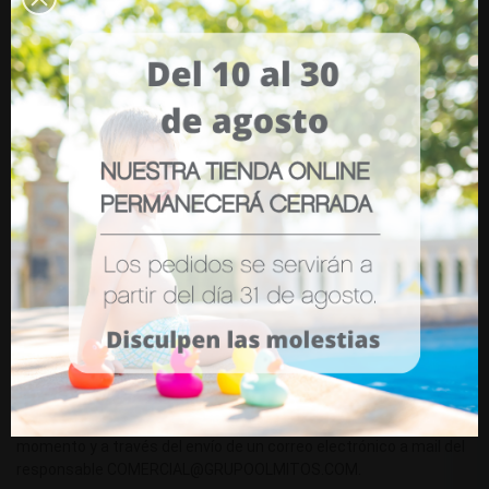
Información sobre la existencia de decisiones automatizadas (
incluida la elaboración de perfiles). Normalmente no adoptamos
decisiones automáticas, pero cuanto lo hagamos dejaremos
claro que se está adoptando ese tipo de decisión. No obstante,
OLMITOS S.A recoge varios apartados dedicados a la
personalización de servicios a fin de mostrar publicidad
personalizada al ingresar en su sitio Web y también para el envío
de comunicaciones personalizadas.
OLMITOS S.A reconoce la posibilidad de la realización de perfiles
para mejorar su oferta de productos o personalizar el envío de
ofertas comerciales o dar un trato más personalizado al cliente.
Oposición a que los datos sean tratados con
fines publicitarios
Si diste tu consentimiento para que utilizaran tus datos con
fines publicitarios y no deseas seguir recibiendo publicidad,
puedes revocar el consentimiento prestado en cualquier
momento y a través del envío de un correo electrónico a mail del
responsable COMERCIAL@GRUPOOLMITOS.COM.