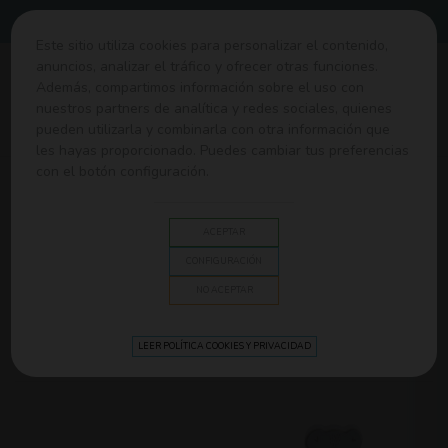
Envíos gratis desde 60€
Este sitio utiliza cookies para personalizar el contenido,
anuncios, analizar el tráfico y ofrecer otras funciones.
0
Además, compartimos información sobre el uso con
nuestros partners de analítica y redes sociales, quienes
pueden utilizarla y combinarla con otra información que
Home
>
Juguetes y Estimulación
>
Juguetes de madera
les hayas proporcionado. Puedes cambiar tus preferencias
con el botón configuración.
JUGUETES DE MADERA
ACEPTAR
El aprendizaje a través del juego es una de las metodologías más
utilizadas por los profesionales para que los niños aprendan. Con
CONFIGURACIÓN
los
juguetes de madera para bebé y niños
, los más pequeños
Lee mas
NO ACEPTAR
se divierten, aprenden y desarrollan habilidades necesarias en
su crecimiento.
Sigu
Relevancia
1/2
LEER POLÍTICA COOKIES Y PRIVACIDAD