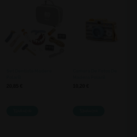
Set Dentista Madera
Camara De Fotos De
PolarB
Madera PolarB
20,85 €
10,20 €
AÑADIR
AÑADIR