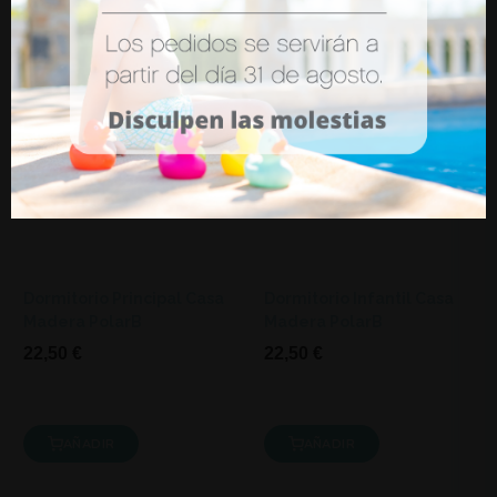
Dormitorio Principal Casa
Dormitorio Infantil Casa
Madera PolarB
Madera PolarB
22,50 €
22,50 €
AÑADIR
AÑADIR