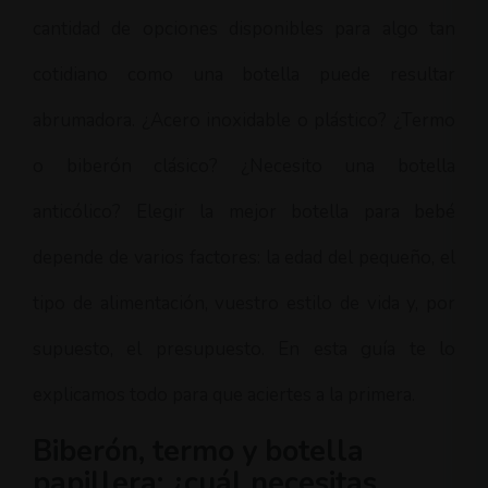
5. Botella papillera: la
cantidad de opciones disponibles para algo tan
aliada del Baby Led
Weaning y los purés
cotidiano como una botella puede resultar
6. Qué más debes mirar
abrumadora. ¿Acero inoxidable o plástico? ¿Termo
antes de comprar una
botella para bebé
o biberón clásico? ¿Necesito una botella
anticólico? Elegir la mejor botella para bebé
depende de varios factores: la edad del pequeño, el
tipo de alimentación, vuestro estilo de vida y, por
supuesto, el presupuesto. En esta guía te lo
explicamos todo para que aciertes a la primera.
Biberón, termo y botella
papillera: ¿cuál necesitas