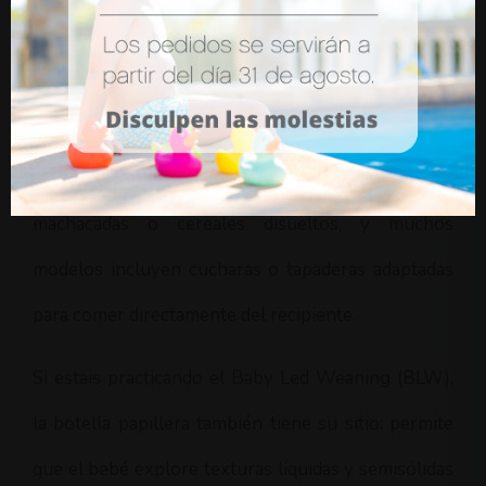
Cuando el bebé cumple los 6 meses y empieza la
alimentación complementaria, la botella papillera
se convierte en una herramienta muy práctica. Su
boca ancha facilita introducir purés, frutas
machacadas o cereales disueltos, y muchos
modelos incluyen cucharas o tapaderas adaptadas
para comer directamente del recipiente.
Si estais practicando el Baby Led Weaning (BLW),
la botella papillera también tiene su sitio: permite
que el bebé explore texturas líquidas y semisólidas