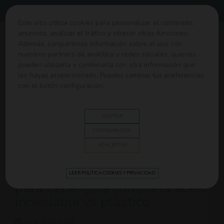
Envíos gratis desde 60€
Este sitio utiliza cookies para personalizar el contenido,
anuncios, analizar el tráfico y ofrecer otras funciones.
0
Además, compartimos información sobre el uso con
nuestros partners de analítica y redes sociales, quienes
pueden utilizarla y combinarla con otra información que
Casa
>
Blog
>
Consejos
>
7 masajes para evitar el
les hayas proporcionado. Puedes cambiar tus preferencias
estreñimiento del bebé
con el botón configuración.
BLOG
ACEPTAR
CONFIGURACIÓN
NO ACEPTAR
Cómo elegir la mejor botella
LEER POLÍTICA COOKIES Y PRIVACIDAD
para bebé: guía completa acero
inoxidable vs plástico
June 16th 2026