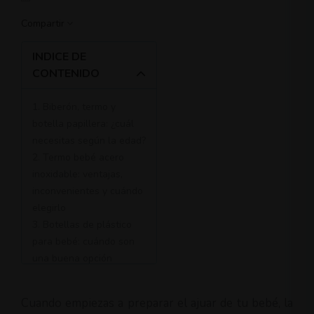
Compartir
INDICE DE
CONTENIDO
1. Biberón, termo y
botella papillera: ¿cuál
necesitas según la edad?
2. Termo bebé acero
inoxidable: ventajas,
inconvenientes y cuándo
elegirlo
3. Botellas de plástico
para bebé: cuándo son
una buena opción
4. Botella anticólico: qué
es y cuándo merece la
Cuando empiezas a preparar el ajuar de tu bebé, la
pena