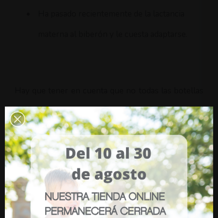
•
Ha pasado recientemente de la lactancia
materna al biberón y le cuesta adaptarse.
Hay que tener en cuenta que no todas las botellas
anticólico funcionan igual de bien para todos los
bebés: cada niño tiene su propio ritmo de succionar
y sus propias sensibilidades. Puede que necesites
probar una o dos marcas antes de dar con la ideal.
Botella papillera: la aliada del
Baby Led Weaning y los purés