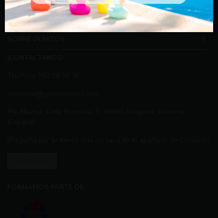
PEDIDOS
SOBRE OLMITOS
¡CONTÁCTANOS!
Teléfono: 962 26 00 36
comercial@grupoolmitos.com
Pol. Moinsa, Calle Boquella, 3 , 46640, Mogente, Valencia
(España)
¡Pregunta por tu tienda más cercana en el apartado de Contacto!
CONTACTO
FORMAMOS PARTE DE