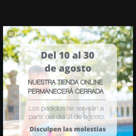
Leer más
Suscríbete y llévate un 10% de
descuento
Súmate a nuestra comunidad y sé el primero en enterarte de
todo.
Me apunto
Acepto la
política de privacidad