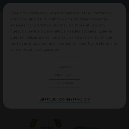
Envíos gratis desde 60€
Este sitio utiliza cookies para personalizar el contenido,
anuncios, analizar el tráfico y ofrecer otras funciones.
0
Además, compartimos información sobre el uso con
nuestros partners de analítica y redes sociales, quienes
pueden utilizarla y combinarla con otra información que
Casa
>
Blog
>
Consejos
>
7 masajes para evitar el
les hayas proporcionado. Puedes cambiar tus preferencias
estreñimiento del bebé
con el botón configuración.
BLOG
ACEPTAR
CONFIGURACIÓN
NEWS
NO ACEPTAR
LEER POLÍTICA COOKIES Y PRIVACIDAD