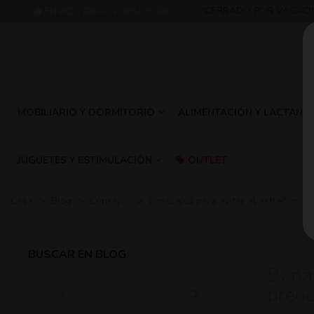
*CERRADO POR VACACIONES:
ENVÍOS GRATIS DESDE 60€
MOBILIARIO Y DORMITORIO
ALIMENTACIÓN Y LACTANCI
JUGUETES Y ESTIMULACIÓN
OUTLET
Casa
>
Blog
>
Consejos
>
7 masajes para evitar el estreñimien
BUSCAR EN BLOG
Bañad
preo