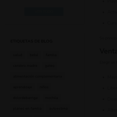
Play
Acti
VER TODO
Curs
Su princi
ETIQUETAS DE BLOG
Venta
salud
bebé
familia
Elegir un
cerebro madre
gateo
alimentación complementaria
Mayo
aprendizaje
niños
Libe
dolordebarriga
mochila
Dise
planes en familia
autoestima
Alter