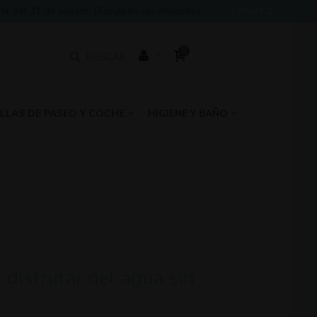
 del 31 de agosto. Disculpen las molestias.
ESPAÑOL
0
BUSCAR
ILLAS DE PASEO Y COCHE
HIGIENE Y BAÑO
disfrutar del agua sin