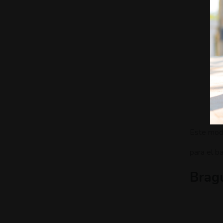
Este mode
para el ba
Bragu