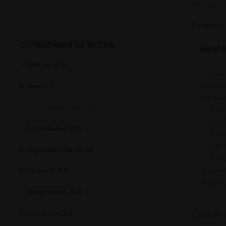
April 1
Compartir
CATEGORÍAS DE BLOGS
INDIC
Noticias (15)
1. ¿Qué
2. Vent
News (1)
3. Baña
Ocio y tiempo libre (18)
3.1.
3.2.
Curiosidades (22)
3.3.
3.4.
Seguridad infantil (8)
3.5.
4. ¿Cóm
Consejos (65)
5. Disfr
Alimentación (12)
Educación (18)
Cuando ll