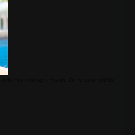
 estilo más veraniego y coqueto. Es una opción práctica