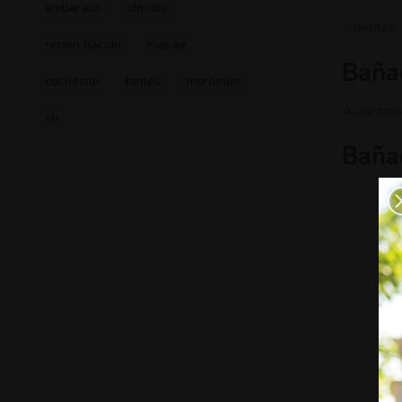
embarazo
olmitos
Además, s
recién nacido
masaje
Baña
cochecito
bebés
mordedor
A continu
sri
Bañad