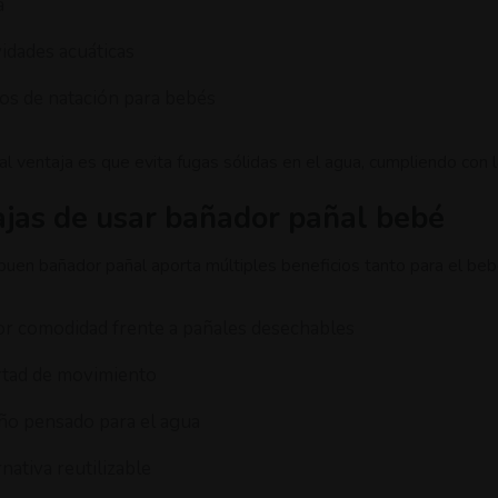
a
vidades acuáticas
os de natación para bebés
pal ventaja es que evita fugas sólidas en el agua, cumpliendo con
jas de usar bañador pañal bebé
 buen bañador pañal aporta múltiples beneficios tanto para el be
r comodidad frente a pañales desechables
rtad de movimiento
ño pensado para el agua
nativa reutilizable