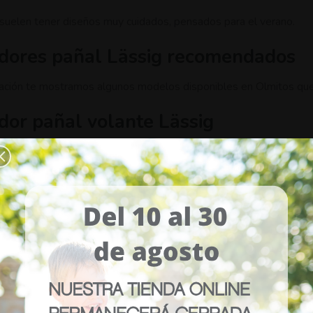
uelen tener diseños muy cuidados, pensados para el verano.
dores pañal Lässig recomendados
ación te mostramos algunos modelos disponibles en Olmitos que 
or pañal volante Lässig