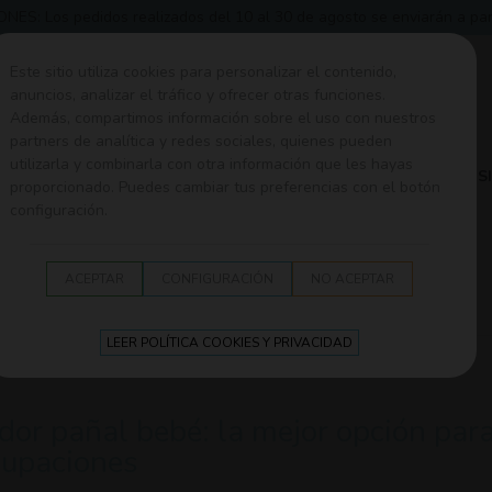
 Los pedidos realizados del 10 al 30 de agosto se enviarán a partir
Este sitio utiliza cookies para personalizar el contenido,
anuncios, analizar el tráfico y ofrecer otras funciones.
Además, compartimos información sobre el uso con nuestros
partners de analítica y redes sociales, quienes pueden
utilizarla y combinarla con otra información que les hayas
A
SEGURIDAD EN EL HOGAR
ROPA Y CANASTILLA
S
proporcionado. Puedes cambiar tus preferencias con el botón
configuración.
ACEPTAR
CONFIGURACIÓN
NO ACEPTAR
to del bebé
LEER POLÍTICA COOKIES Y PRIVACIDAD
or pañal bebé: la mejor opción para 
cupaciones