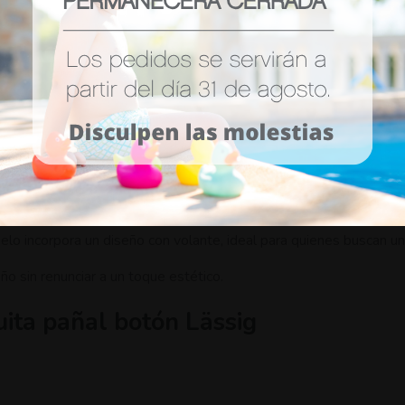
Ver mas
lo incorpora un diseño con volante, ideal para quienes buscan un
ño sin renunciar a un toque estético.
ita pañal botón Lässig