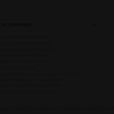
3th 2026
E DE CONTENIDO
 es un bañador pañal para bebé?
ajas de usar bañador pañal bebé
dores pañal Lässig recomendados
 Bañador pañal volante Lässig
 Braguita pañal botón Lässig
 Bañador pañal Lässig
 Braguita bañador pañal con volante Lässig (Outlet)
 Braguita bañador pañal Lässig (Outlet)
o elegir el mejor bañador pañal bebé?
uta del verano con total tranquilidad
ega el buen tiempo, la piscina y la playa se convierten en el 