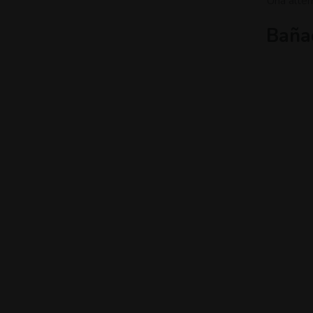
Una altern
Baña