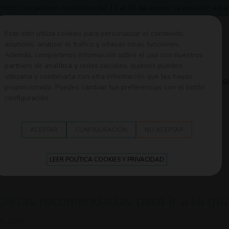
 Los pedidos realizados del 10 al 30 de agosto se enviarán a partir
Este sitio utiliza cookies para personalizar el contenido,
anuncios, analizar el tráfico y ofrecer otras funciones.
Además, compartimos información sobre el uso con nuestros
partners de analítica y redes sociales, quienes pueden
utilizarla y combinarla con otra información que les hayas
A
SEGURIDAD EN EL HOGAR
ROPA Y CANASTILLA
S
proporcionado. Puedes cambiar tus preferencias con el botón
configuración.
ACEPTAR
CONFIGURACIÓN
NO ACEPTAR
to del bebé
LEER POLÍTICA COOKIES Y PRIVACIDAD
hilas recomendadas para ir a la gua
th 2025