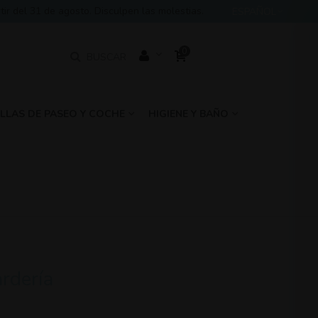
 del 31 de agosto. Disculpen las molestias.
ESPAÑOL
0
BUSCAR
ILLAS DE PASEO Y COCHE
HIGIENE Y BAÑO
rdería