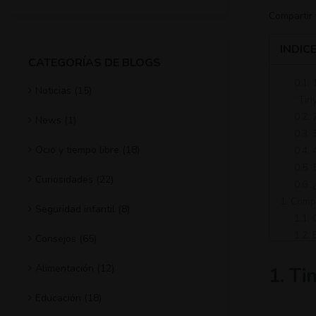
Compartir
INDIC
CATEGORÍAS DE BLOGS
0.1.
Noticias (15)
“Tiny
0.2.
News (1)
0.3.
Ocio y tiempo libre (18)
0.4. 
0.5.
Curiosidades (22)
0.6.
1. Comp
Seguridad infantil (8)
1.1.
1.2.
Consejos (65)
Alimentación (12)
1. Ti
Educación (18)