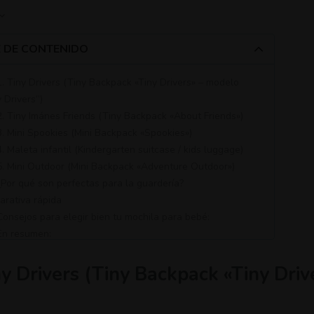
E DE CONTENIDO
 1. Tiny Drivers (Tiny Backpack «Tiny Drivers» – modelo
 Drivers”)
 2. Tiny Imánes Friends (Tiny Backpack «About Friends»)
 3. Mini Spookies (Mini Backpack «Spookies»)
4. Maleta infantil (Kindergarten suitcase / kids luggage)
 5. Mini Outdoor (Mini Backpack «Adventure Outdoor»)
 ¿Por qué son perfectas para la guardería?
arativa rápida
 Consejos para elegir bien tu mochila para bebé:
 En resumen:
ny Drivers (Tiny Backpack «Tiny Driv