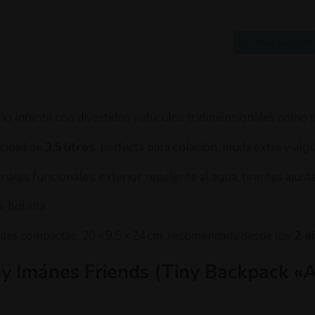
Ver mas detalles
ño infantil con divertidos vehículos tridimensionales como 
cidad de
3,5 litros
, perfecta para colación, muda extra y al
riales funcionales: exterior repelente al agua, tirantes ajus
a-botella.
das compactas: 20 × 9,5 × 24 cm, recomendada desde los
2 a
ny Imánes Friends (Tiny Backpack «