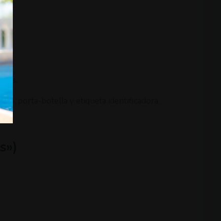
iños.
cho, porta-botella y etiqueta identificadora.
s»)