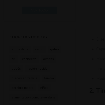
VER TODO
ETIQUETAS DE BLOG
Dise
Capa
autoestima
salud
gateo
Mate
sri
cochecito
olmitos
port
bebés
recién nacido
Medi
planes en familia
familia
cerebro madre
niños
2. Ti
alimentación complementaria