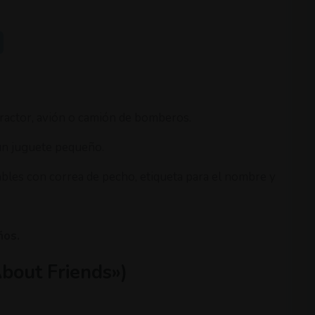
tractor, avión o camión de bomberos.
gún juguete pequeño.
tables con correa de pecho, etiqueta para el nombre y
ños.
About Friends»)