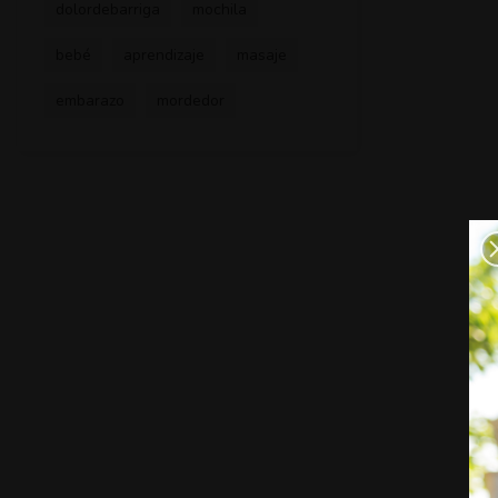
dolordebarriga
mochila
bebé
aprendizaje
masaje
embarazo
mordedor