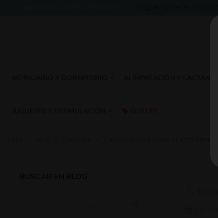
*CERRADO POR VACACIONES:
ENVÍOS GRATIS DESDE 60€
MOBILIARIO Y DORMITORIO
ALIMENTACIÓN Y LACTANCI
JUGUETES Y ESTIMULACIÓN
OUTLET
Casa
>
Blog
>
Consejos
>
7 masajes para evitar el estreñimien
BUSCAR EN BLOG
5 moc
July 28