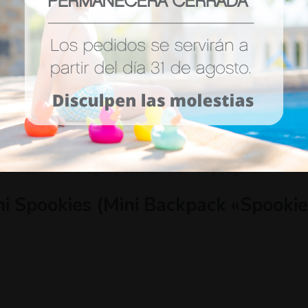
Ver mas detalles
ales adorables en relieve que atraen la imaginación de los n
l capacidad de
3,5 litros
, tirantes ajustables con correa de pe
ior resistente al agua y calidad PFC‑free y vegana.
ni Spookies (Mini Backpack «Spookie