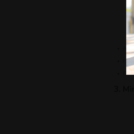
Anim
Igua
Exter
3. Mi