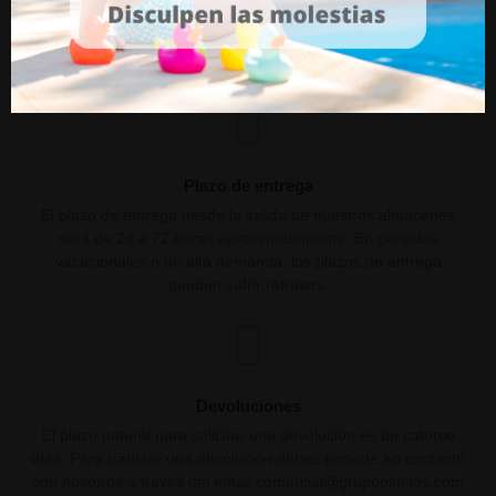
Plazo de entrega
El plazo de entrega desde la salida de nuestros almacenes
será de 24 a 72 horas aproximadamente. En periodos
vacacionales o de alta demanda, los plazos de entrega
pueden sufrir retrasos.
Devoluciones
El plazo natural para solicitar una devolución es de catorce
días. Para tramitar una devolución debes ponerte en contacto
con nosotros a través del email comercial@grupoolmitos.com