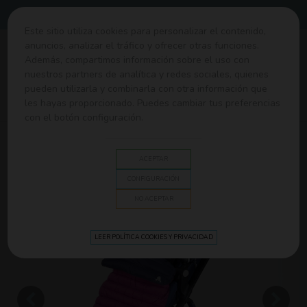
Envíos gratis desde 60€
Este sitio utiliza cookies para personalizar el contenido,
anuncios, analizar el tráfico y ofrecer otras funciones.
0
Además, compartimos información sobre el uso con
nuestros partners de analítica y redes sociales, quienes
pueden utilizarla y combinarla con otra información que
Home
>
Sillas de Paseo y Coche
>
Sacos y colchonetas
>
les hayas proporcionado. Puedes cambiar tus preferencias
Saco Comfi-snug de CuddleCo.
con el botón configuración.
ACEPTAR
CONFIGURACIÓN
NO ACEPTAR
LEER POLÍTICA COOKIES Y PRIVACIDAD