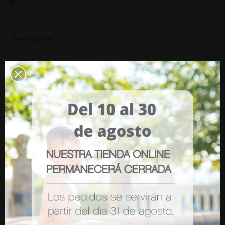
A LISTA DE DESEOS
Descripción
- Diseño 3 en 1: saco de silla, revestimiento cochecito
y mini edredón/mantita.
- Pluma simulada y tecnología térmica a prueba de
lluvia y que proporciona un calor con una calificación
de 8 tog.
- Fácil de llevar, extremadamente ligero y se
almacena en una pequeña bolsa de viaje.
- Medidas: 90x48cm.
Opiniones (0)