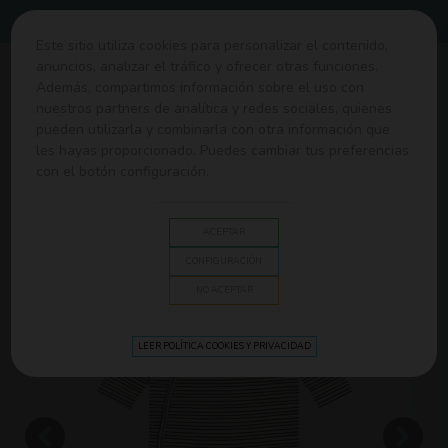
Envíos gratis desde 60€
Este sitio utiliza cookies para personalizar el contenido,
anuncios, analizar el tráfico y ofrecer otras funciones.
0
Además, compartimos información sobre el uso con
nuestros partners de analítica y redes sociales, quienes
pueden utilizarla y combinarla con otra información que
Home
>
Ropa y Canastilla
>
Ropa y accesorios
>
Pijama con
les hayas proporcionado. Puedes cambiar tus preferencias
pies de Lässig
con el botón configuración.
ACEPTAR
CONFIGURACIÓN
NO ACEPTAR
LEER POLÍTICA COOKIES Y PRIVACIDAD