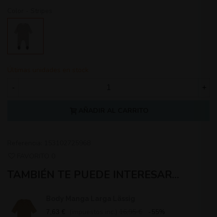
Color
-
Stripes
Stripes
Últimas unidades en stock
-
+
AÑADIR AL CARRITO
Referencia:
153102725968
FAVORITO
0
TAMBIÉN TE PUEDE INTERESAR...
Body Manga Larga Lässig
(impuestos inc.)
16,95 €
-55%
7,63 €