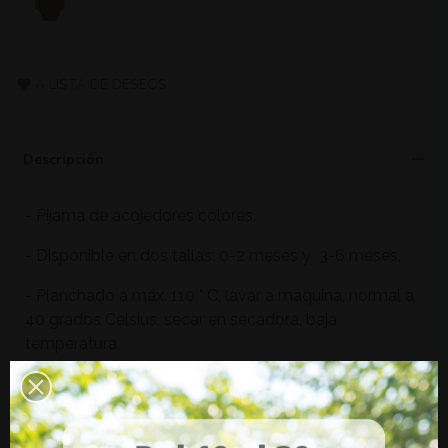
A LISTA DE DESEOS
Descripción
- Pijama de acojedores colores.
- Disponible en dos tallas: 0-2 meses y 3-6 meses.
- Planchado a máx. 110 ° C, lavar a máquina, normal a
40 grados Celsius, secar en secadora, baja
temperatura.
- Material: 100% algodón (de cultivo ecológico).