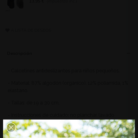
(impuestos inc.)
13,95 €
A LISTA DE DESEOS
Descripción
- Calcetines antideslizantes para niños pequeños.
- Material: 87% algodón (orgánico), 12% poliamida, 1%
elastano.
- Tallas: de 19 a 30 cm.
- Instrucciones de cuidado: no planchar, lavado
normal a 30 ° C.
- Edad recomendada: desde 1 año.