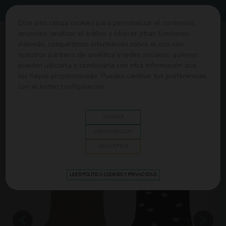
Envíos gratis desde 60€
Este sitio utiliza cookies para personalizar el contenido,
anuncios, analizar el tráfico y ofrecer otras funciones.
0
Además, compartimos información sobre el uso con
nuestros partners de analítica y redes sociales, quienes
pueden utilizarla y combinarla con otra información que
Home
>
Ropa y Canastilla
>
Ropa y accesorios
>
Calcetín
les hayas proporcionado. Puedes cambiar tus preferencias
antideslizante 2pcs. Lässig
con el botón configuración.
ACEPTAR
CONFIGURACIÓN
NO ACEPTAR
LEER POLÍTICA COOKIES Y PRIVACIDAD