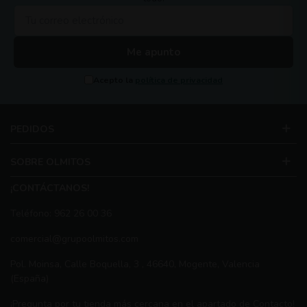
Me apunto
Acepto la
política de privacidad
PEDIDOS
SOBRE OLMITOS
¡CONTÁCTANOS!
Teléfono: 962 26 00 36
comercial@grupoolmitos.com
Pol. Moinsa, Calle Boquella, 3 , 46640, Mogente, Valencia
(España)
¡Pregunta por tu tienda más cercana en el apartado de Contacto!