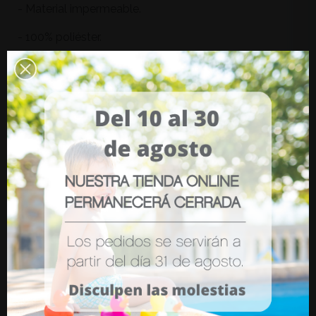
- Material impermeable.
- 100% poliéster.
- Revestimiento: poliuretano.
- Medidas: 29 x 40 cm.
- Peso: 92 gr.
- Lavar a mano.
- No admite plancha.
Opiniones (0)