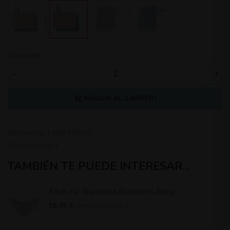
Cat
Dog
Heart
Smile
Lavender
Sky
Blue
Disponible
-
+
AÑADIR AL CARRITO
Referencia:
12060155025
FAVORITO
1
TAMBIÉN TE PUEDE INTERESAR...
Pack 2 U. Bandana Algodón Lässig
(impuestos inc.)
18,95 €