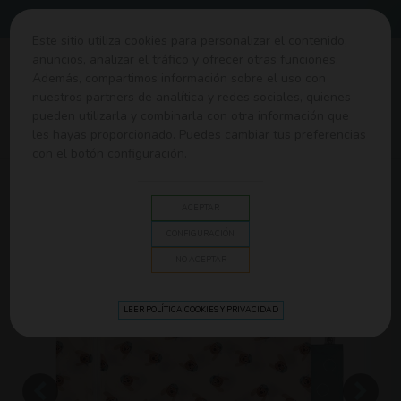
Envíos gratis desde 60€
Este sitio utiliza cookies para personalizar el contenido,
anuncios, analizar el tráfico y ofrecer otras funciones.
0
Además, compartimos información sobre el uso con
nuestros partners de analítica y redes sociales, quienes
pueden utilizarla y combinarla con otra información que
Home
>
Ropa y Canastilla
>
Ropa y accesorios
>
Bolsa
les hayas proporcionado. Puedes cambiar tus preferencias
aislante 2 pcs Little Mateys Lässig
con el botón configuración.
ACEPTAR
CONFIGURACIÓN
NO ACEPTAR
LEER POLÍTICA COOKIES Y PRIVACIDAD