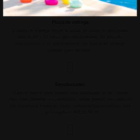
Plazo de entrega
El plazo de entrega desde la salida de nuestros almacenes
será de 24 a 72 horas aproximadamente. En periodos
vacacionales o de alta demanda, los plazos de entrega
pueden sufrir retrasos.
Devoluciones
El plazo natural para solicitar una devolución es de catorce
días. Para tramitar una devolución debes ponerte en contacto
con nosotros a través del email comercial@grupoolmitos.com
o en el teléfono 962 26 00 36