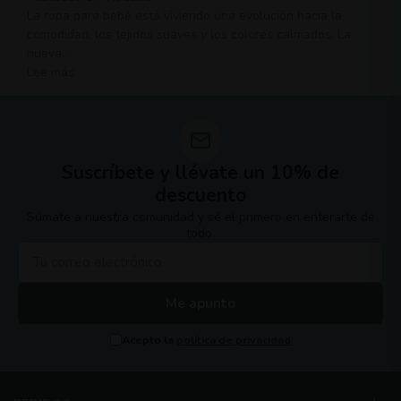
La ropa para bebé está viviendo una evolución hacia la
comodidad, los tejidos suaves y los colores calmados. La
nueva...
Lee más
Suscríbete y llévate un 10% de
descuento
Súmate a nuestra comunidad y sé el primero en enterarte de
todo.
Me apunto
Acepto la
política de privacidad