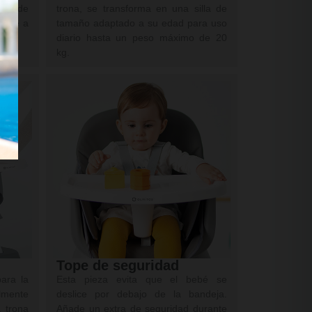
dar de
trona, se transforma en una silla de
tarse a
tamaño adaptado a su edad para uso
a.
diario hasta un peso máximo de 20
kg.
Tope de seguridad
ara la
Esta pieza evita que el bebé se
ilmente
deslice por debajo de la bandeja.
a trona
Añade un extra de seguridad durante