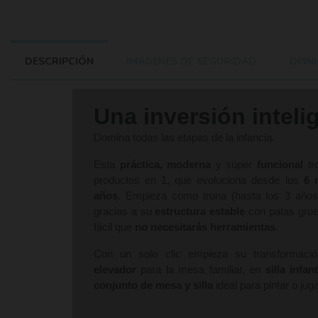
DESCRIPCIÓN
IMAGENES DE SEGURIDAD
OPINI
Una inversión inteli
Domina todas las etapas de la infancia.
Esta
práctica, moderna
y súper
funcional
tr
productos en 1, que evoluciona desde los
6 
años
. Empieza como trona (hasta los 3 año
gracias a su
estructura estable
con patas grue
fácil que
no necesitarás herramientas
.
Con un solo clic empieza su transformació
elevador
para la mesa familiar, en
silla infant
conjunto de mesa y silla
ideal para pintar o jug