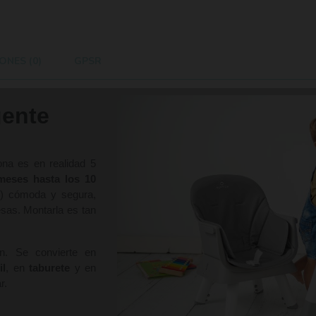
ONES (0)
GPSR
gente
ona es en realidad 5
meses hasta los 10
s) cómoda y segura,
sas. Montarla es tan
n. Se convierte en
il
, en
taburete
y en
ar.