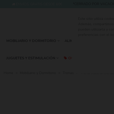
*CERRADO POR VACACIONES:
ENVÍOS GRATIS DESDE 60€
Este sitio utiliza cook
Además, compartimos i
pueden utilizarla y c
preferencias con el b
MOBILIARIO Y DORMITORIO
ALIMENTACIÓN Y LACTANCI
JUGUETES Y ESTIMULACIÓN
OUTLET
Home
>
Mobiliario y Dormitorio
>
Tronas
>
Trona multifuncional