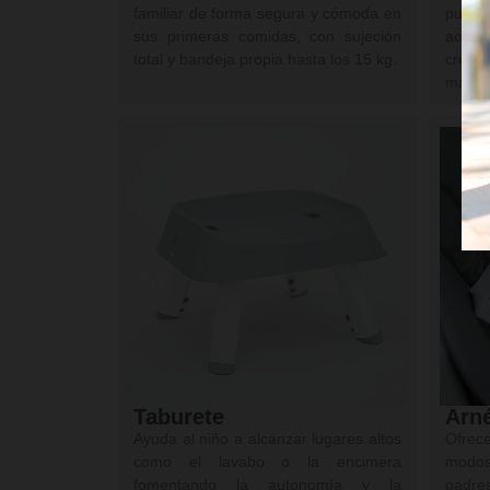
familiar de forma segura y cómoda en
pued
sus primeras comidas, con sujeción
activ
total y bandeja propia hasta los 15 kg.
crea
manua
Taburete
Arn
Ayuda al niño a alcanzar lugares altos
Ofrece
como el lavabo o la encimera
modos
fomentando la autonomía y la
padre