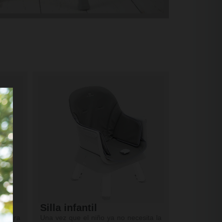
Silla infantil
a para
Una vez que el niño ya no necesita la