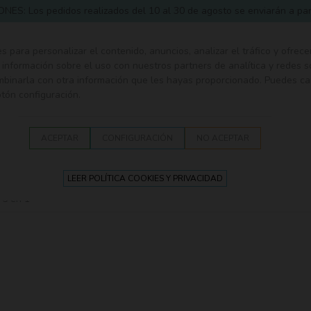
 Los pedidos realizados del 10 al 30 de agosto se enviarán a partir
ies para personalizar el contenido, anuncios, analizar el tráfico y ofrece
nformación sobre el uso con nuestros partners de analítica y redes s
ombinarla con otra información que les hayas proporcionado. Puedes ca
otón configuración.
A
SEGURIDAD EN EL HOGAR
ROPA Y CANASTILLA
S
ACEPTAR
CONFIGURACIÓN
NO ACEPTAR
LEER POLÍTICA COOKIES Y PRIVACIDAD
 5 en 1