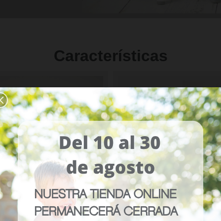
Características
 y silla
Elevador
ir de los 7 meses, el conjunto se
La parte superior se separ