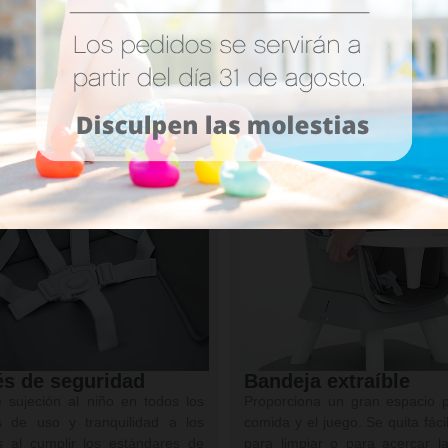
e dividir en una mesa de
acoplarse a una silla están
idades y la silla separada,
adulto, permitiendo al niño sen
ndo un espacio de juego o
la mesa con el resto de la famili
lidades.
és de seguridad
Bandeja extraíble
 sujeción al niño en todos los
Proporciona un gran espacio p
 de uso y tranquilidad a los
comida y el juego. Se quita fác
s al cumplir los estándares de
para limpiar o para acercar l