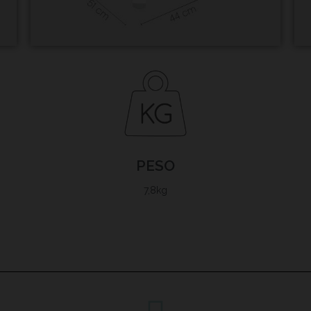
PESO
7,8kg