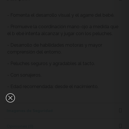
- Fomenta el desarrollo visual y el agarre del bebé.
- Promueve la coordinación mano-ojo a medida que
el b ebé intenta alcanzar y jugar con los peluches.
- Desarrollo de habilidades motoras y mayor
comprensión del entorno.
- Peluches seguros y agradables al tacto.
- Con sonajeros.
- Edad recomendada: desde el nacimiento.
Imagenes de Seguridad
Opiniones (0)