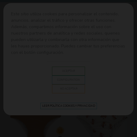
0
Este sitio utiliza cookies para personalizar el contenido,
anuncios, analizar el tráfico y ofrecer otras funciones.
Además, compartimos información sobre el uso con
Home
>
Ropa y Canastilla
>
Moda Baño y Verano
nuestros partners de analítica y redes sociales, quienes
pueden utilizarla y combinarla con otra información que
les hayas proporcionado. Puedes cambiar tus preferencias
MODA BAÑO Y VERANO
con el botón configuración.
Nex
Relevance
1/2
ACEPTAR
CONFIGURATION
NO ACEPTAR
LEER POLÍTICA COOKIES Y PRIVACIDAD