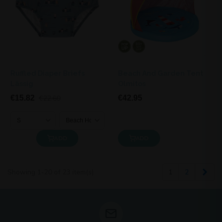
Ruffled Diaper Briefs
Beach And Garden Tent
Lässig
Olmitos
€15.82
€22.60
€42.95
ADD
ADD
Nex
Showing 1-20 of 23 item(s)
1
2