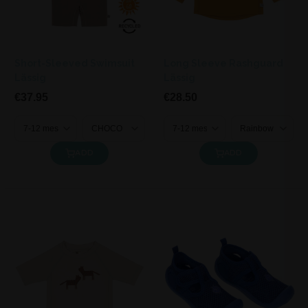
Short-Sleeved Swimsuit
Long Sleeve Rashguard
Lässig
Lässig
€37.95
€28.50
ADD
ADD