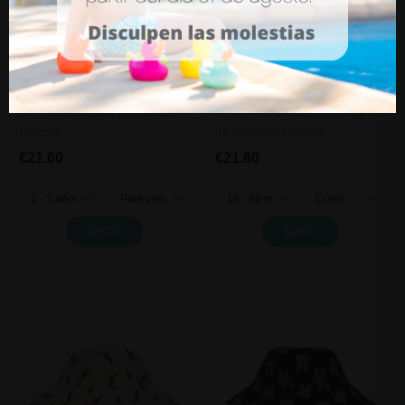
Sun Protection Flap Hat
UV 80 Swim Cap From 3 To
Lässig
36 Months Lässig
€21.60
€21.60
ADD
ADD