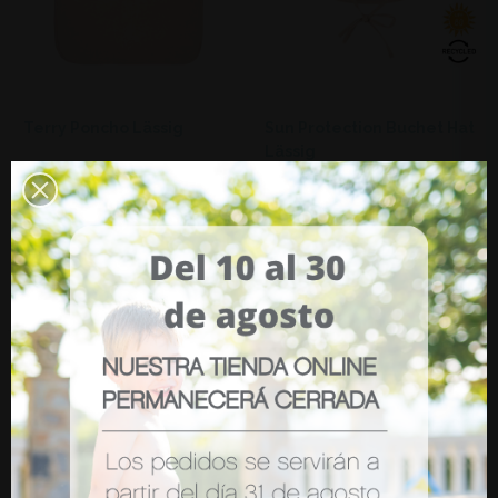
Terry Poncho Lässig
Sun Protection Buchet Hat
Lässig
€45.00
€25.80
ADD
ADD