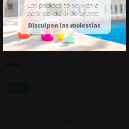
Mini Mover Wooden
Walker PolarB
€52.69
ADD
Showing 1-7 of 7 item(s)
Más información sobre Baby walkers