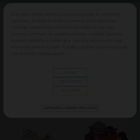
0
Este sitio utiliza cookies para personalizar el contenido,
anuncios, analizar el tráfico y ofrecer otras funciones.
Además, compartimos información sobre el uso con
Home
>
Mobiliario y Dormitorio
>
Baby walkers
nuestros partners de analítica y redes sociales, quienes
pueden utilizarla y combinarla con otra información que
les hayas proporcionado. Puedes cambiar tus preferencias
BABY WALKERS
con el botón configuración.
Stimulate baby's senses with the best walkers in bright colors,
with lights and sounds.
ACEPTAR
CONFIGURATION
Read more
NO ACEPTAR
Relevance
FILTER
LEER POLÍTICA COOKIES Y PRIVACIDAD