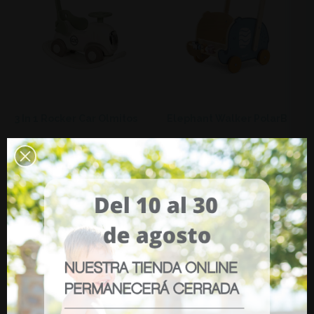
3 In 1 Rocker Car Olmitos
Elephant Walker PolarB
€72.95
€44.95
ADD
ADD